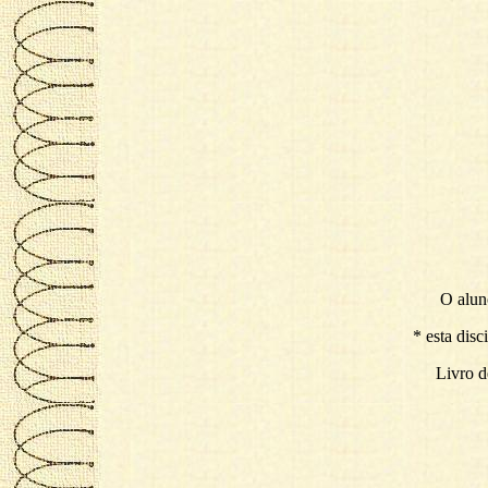
O aluno
* esta dis
Livro d