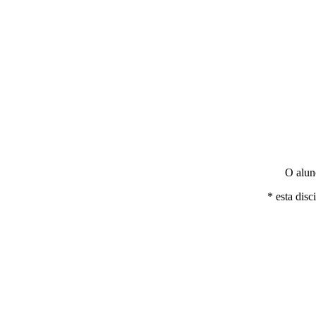
O aluno
* esta dis