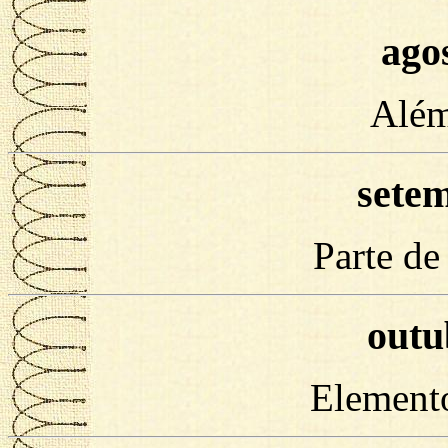
ago
Alé
sete
Parte de
outu
Elemento