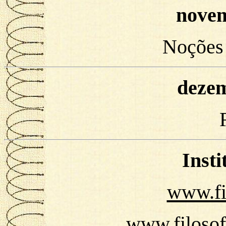
novem
Noções 
dezem
Insti
www.fi
www.filosof