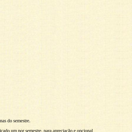
nas do semestre.
icado um por semestre, para apreciação e
opcional