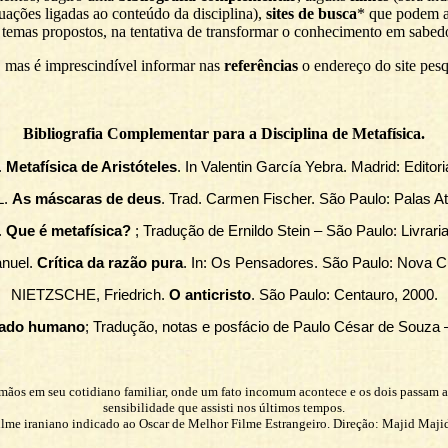
tuações ligadas ao conteúdo da disciplina),
sites de busca
* que podem au
 temas propostos, na tentativa de transformar o conhecimento em sabedo
 mas é imprescindível informar nas
referências
o endereço do site pes
Bibliografia Complementar para a Disciplina de Metafísica.
.
Metafísica de Aristóteles
. In Valentin García Yebra. Madrid: Editor
L.
As máscaras de deus
. Trad. Carmen Fischer. São Paulo: Palas A
.
Que é metafísica?
; Tradução de Ernildo Stein – São Paulo: Livrar
nuel.
Crítica da razão pura
. In: Os Pensadores. São Paulo: Nova Cu
NIETZSCHE, Friedrich.
O anticristo
.
São Paulo: Centauro, 2000.
ado humano
; Tradução, notas e posfácio de Paulo César de Souza
s irmãos em seu cotidiano familiar, onde um fato incomum acontece e os dois passam 
sensibilidade que assisti nos últimos tempos.
ilme iraniano indicado ao Oscar de Melhor Filme Estrangeiro. Direção: Majid Majid